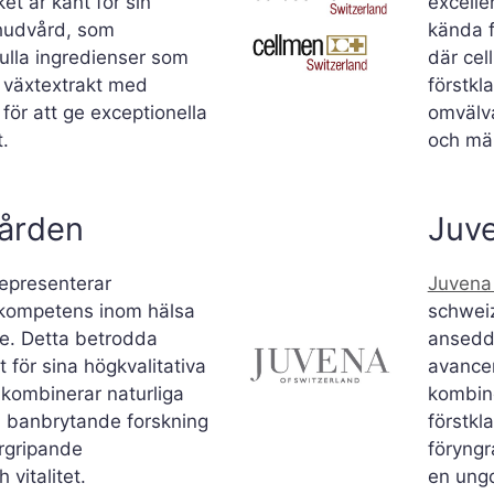
et är känt för sin
excelle
hudvård, som
kända f
ulla ingredienser som
där cel
h växtextrakt med
förstkl
för att ge exceptionella
omvälva
.
och mä
vården
Juve
epresenterar
Juvena
skompetens inom hälsa
schweiz
e. Detta betrodda
ansedda
 för sina högkvalitativa
avance
m kombinerar naturliga
kombin
 banbrytande forskning
förstkl
ergripande
föryngr
vitalitet.
en ungd