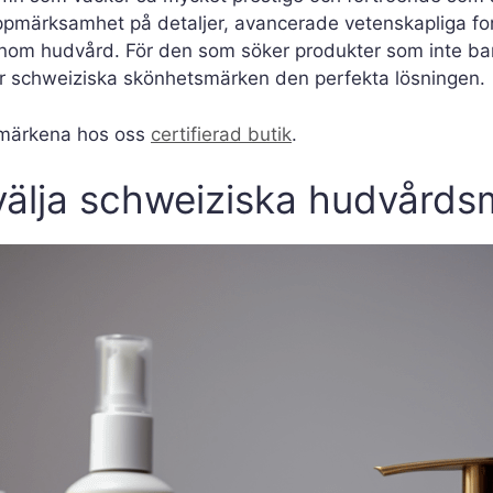
ppmärksamhet på detaljer, avancerade vetenskapliga fo
 inom hudvård. För den som söker produkter som inte ba
er schweiziska skönhetsmärken den perfekta lösningen.
smärkena hos oss
certifierad butik
.
välja schweiziska hudvård