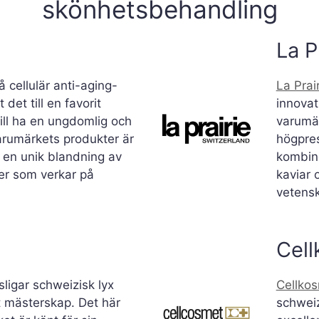
skönhetsbehandling
La P
å cellulär anti-aging-
La Prai
 det till en favorit
innovat
ll ha en ungdomlig och
varumär
arumärkets produkter är
högpre
en unik blandning av
kombine
er som verkar på
kaviar
vetensk
Cell
ligar schweizisk lyx
Cellko
t mästerskap. Det här
schweiz