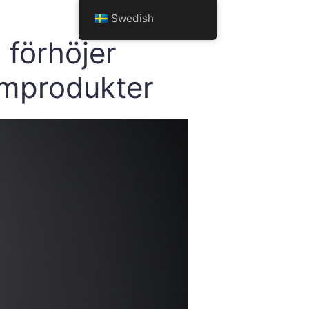
Swedish
förhöjer
mprodukter