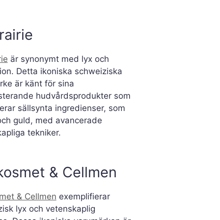
rairie
rie
är synonymt med lyx och
ion. Detta ikoniska schweiziska
ke är känt för sina
sterande hudvårdsprodukter som
rar sällsynta ingredienser, som
 och guld, med avancerade
apliga tekniker.
kosmet & Cellmen
smet & Cellmen
exemplifierar
isk lyx och vetenskaplig