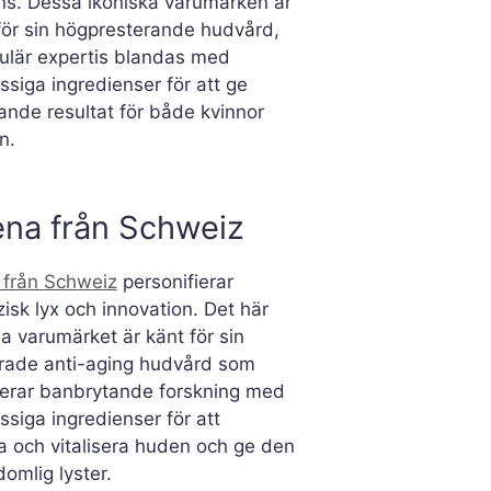
ns. Dessa ikoniska varumärken är
ör sin högpresterande hudvård,
lulär expertis blandas med
assiga ingredienser för att ge
nde resultat för både kvinnor
n.
na från Schweiz
 från Schweiz
personifierar
isk lyx och innovation. Det här
 varumärket är känt för sin
rade anti-aging hudvård som
erar banbrytande forskning med
assiga ingredienser för att
a och vitalisera huden och ge den
omlig lyster.