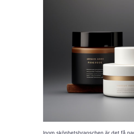
Inom skönhetsbranschen är det få n