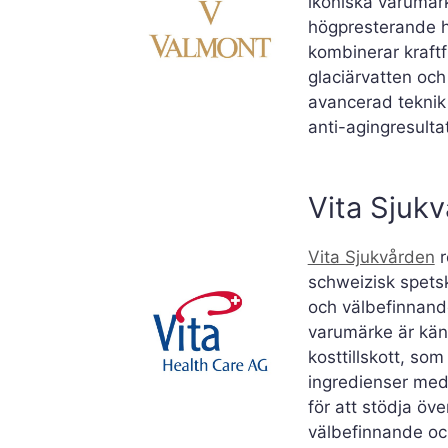
ikoniska varumärk
högpresterande 
kombinerar kraftf
glaciärvatten oc
avancerad teknik 
anti-agingresultat
Vita Sjuk
Vita Sjukvården
r
schweizisk spet
och välbefinnand
varumärke är känt
kosttillskott, so
ingredienser med
för att stödja öv
välbefinnande och 