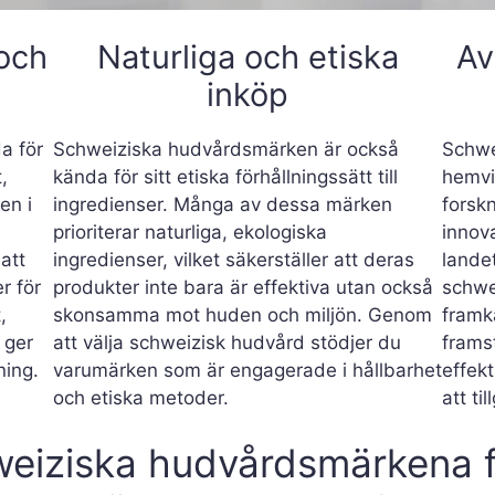
 och
Naturliga och etiska
Av
inköp
a för
Schweiziska hudvårdsmärken är också
Schwei
,
kända för sitt etiska förhållningssätt till
hemvi
ten i
ingredienser. Många av dessa märken
forskn
prioriterar naturliga, ekologiska
innov
 att
ingredienser, vilket säkerställer att deras
lande
r för
produkter inte bara är effektiva utan också
schwe
,
skonsamma mot huden och miljön. Genom
framk
 ger
att välja schweizisk hudvård stödjer du
frams
ning.
varumärken som är engagerade i hållbarhet
effek
och etiska metoder.
att ti
eiziska hudvårdsmärkena fö