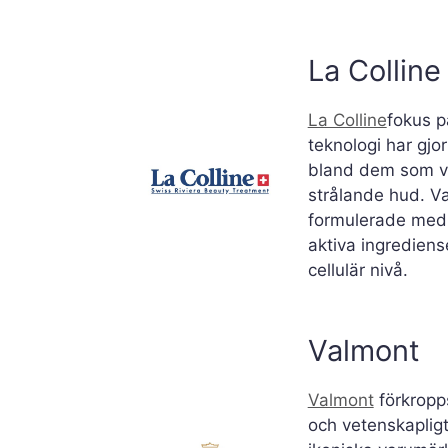
La Colline
La Colline
fokus p
teknologi har gjort
bland dem som vi
strålande hud. V
formulerade med 
aktiva ingrediens
cellulär nivå.
Valmont
Valmont
förkropps
och vetenskaplig